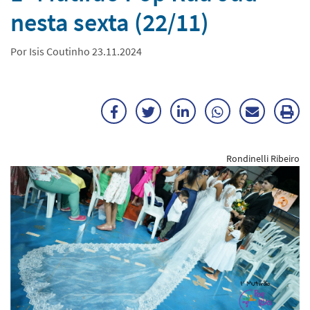
nesta sexta (22/11)
Por Isis Coutinho 23.11.2024
Facebook
Twitter
LinkedIn
WhatsApp
Enviar
Im
por
ma
Rondinelli Ribeiro
E-
mail