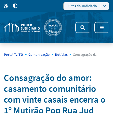
para
para
do
4
Mudar
Sites do Judiciário
para
site
o
modo
nsivo
de
5
alto
contraste
Portal TJ/TO
Comunicação
Notícias
Consagração do amor: casamento comunitário com vinte casais encerra o 1º Mutirão Pop Rua Jud nesta sexta (22/11)
Notícias
Consagração do amor:
casamento comunitário
com vinte casais encerra o
1º Mutirão Pop Rua Jud