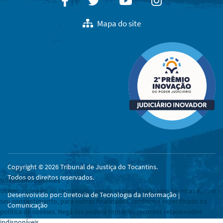
Facebook
Twitter
Youtube
Instagram
Mapa do site
Copyright © 2026 Tribunal de Justiça do Tocantins.
Todos os direitos reservados.
Nós usamos cookies
Usamos cookies ou tecnologias similares para finalidades técnicas e, com
Desenvolvido por: Diretoria de Tecnologia da Informação |
seu consentimento, para outras finalidades, conforme especificado na
Comunicação
política de cookies. Negá-los poderá tornar os recursos relacionados
indisponíveis.