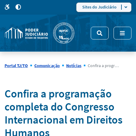
para
para
do
4
Mudar
Sites do Judiciário
para
site
o
modo
nsivo
de
5
alto
contraste
Portal TJ/TO
Comunicação
Notícias
Confira a programação completa do Congresso Internacional em Direitos Humanos
Notícias
Confira a programação
completa do Congresso
Internacional em Direitos
Humanos