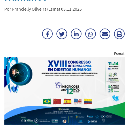
Por Francielly Oliveira/Esmat 05.11.2025
Facebook
Twitter
LinkedIn
WhatsApp
Enviar
Im
por
ma
Esmat
E-
mail