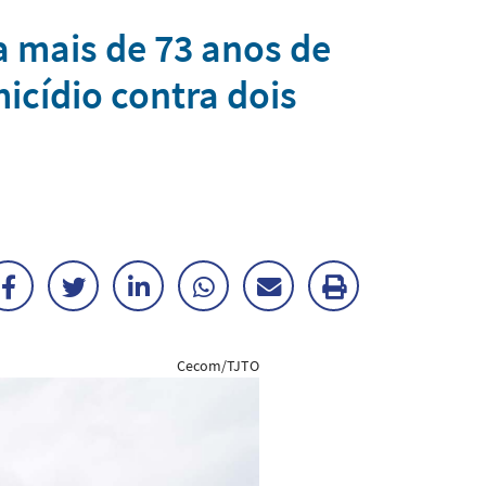
 mais de 73 anos de
icídio contra dois
Facebook
Twitter
LinkedIn
WhatsApp
Enviar
Imprimir
por
matéria
Cecom/TJTO
E-
mail