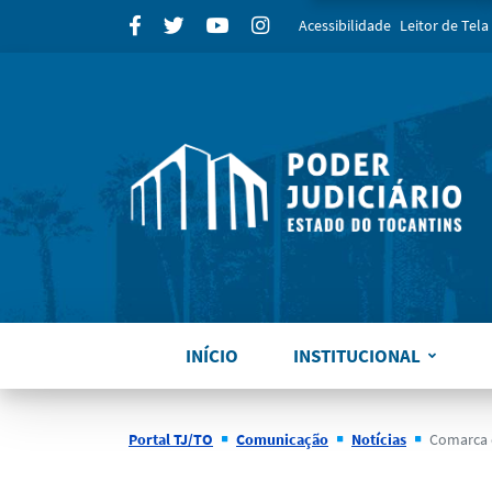
para
Facebook
Twitter
Youtube
Instagram
Acessibilidade
Leitor de Tela
INÍCIO
INSTITUCIONAL
Portal TJ/TO
Comunicação
Notícias
Comarca de Augustinópolis: 