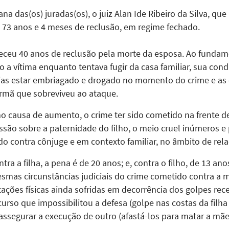
 das(os) juradas(os), o juiz Alan Ide Ribeiro da Silva, que 
 73 anos e 4 meses de reclusão, em regime fechado.
eleceu 40 anos de reclusão pela morte da esposa. Ao fundam
o a vítima enquanto tentava fugir da casa familiar, sua cond
ncias estar embriagado e drogado no momento do crime e as
rmã que sobreviveu ao ataque.
o causa de aumento, o crime ter sido cometido na frente 
ussão sobre a paternidade do filho, o meio cruel inúmeros e
ido contra cônjuge e em contexto familiar, no âmbito de rel
ntra a filha, a pena é de 20 anos; e, contra o filho, de 13 an
smas circunstâncias judiciais do crime cometido contra a
tações físicas ainda sofridas em decorrência dos golpes re
curso que impossibilitou a defesa (golpe nas costas da filha 
assegurar a execução de outro (afastá-los para matar a mãe