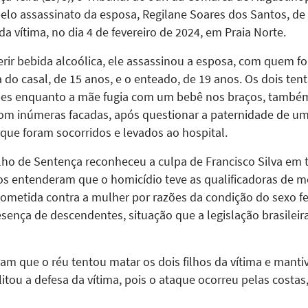
pelo assassinato da esposa, Regilane Soares dos Santos, de 
da vítima, no dia 4 de fevereiro de 2024, em Praia Norte.
ir bebida alcoólica, ele assassinou a esposa, com quem foi
 do casal, de 15 anos, e o enteado, de 19 anos. Os dois tent
pes enquanto a mãe fugia com um bebê nos braços, também f
om inúmeras facadas, após questionar a paternidade de um 
que foram socorridos e levados ao hospital.
ho de Sentença reconheceu a culpa de Francisco Silva em t
s entenderam que o homicídio teve as qualificadoras de mot
 cometida contra a mulher por razões da condição do sexo
esença de descendentes, situação que a legislação brasilei
 que o réu tentou matar os dois filhos da vítima e manti
itou a defesa da vítima, pois o ataque ocorreu pelas costas