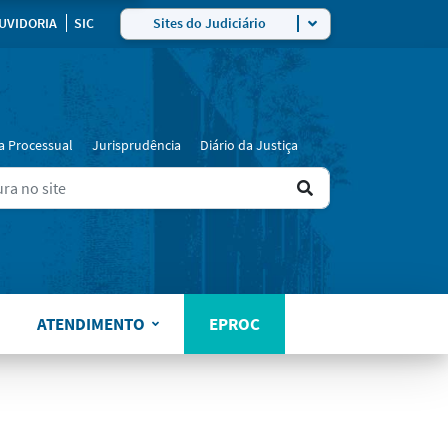
ra
UVIDORIA
SIC
Sites do Judiciário
a Processual
Jurisprudência
Diário da Justiça
Ir
ers for results.
para
o
resultado
ATENDIMENTO
EPROC