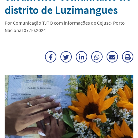
distrito de Luzimangues
Por Comunicação TJTO com informações de Cejusc- Porto
Nacional 07.10.2024
Facebook
Twitter
LinkedIn
WhatsApp
Enviar
Im
por
ma
E-
mail