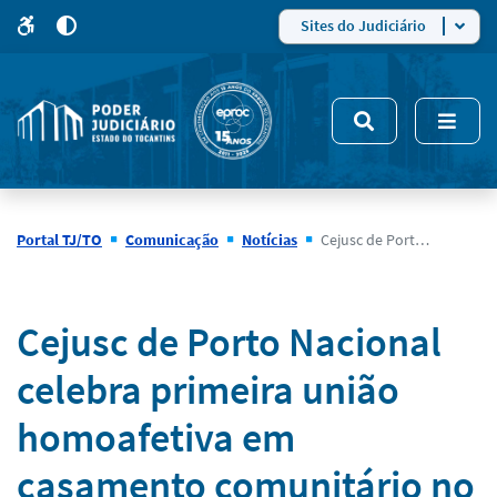
para
para
do
4
Mudar
Sites do Judiciário
para
site
o
modo
nsivo
de
5
alto
contraste
Portal TJ/TO
Comunicação
Notícias
Cejusc de Porto Nacional celebra primeira união homoafetiva em casamento comunitário no distrito de Luzimangues
Notícias
Cejusc de Porto Nacional
celebra primeira união
homoafetiva em
casamento comunitário no