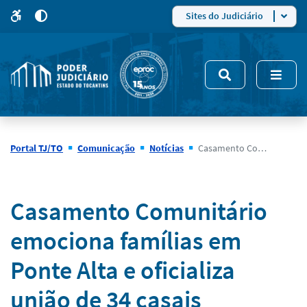
para
para
do
4
Mudar
Sites do Judiciário
para
site
o
modo
nsivo
de
5
alto
contraste
Portal TJ/TO
Comunicação
Notícias
Casamento Comunitário emociona famílias em Ponte Alta e oficializa união de 34 casais
Notícias
Casamento Comunitário
emociona famílias em
Ponte Alta e oficializa
união de 34 casais