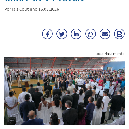
Por Isis Coutinho 16.03.2026
Facebook
Twitter
LinkedIn
WhatsApp
Enviar
Im
por
ma
Lucas Nascimento
E-
mail