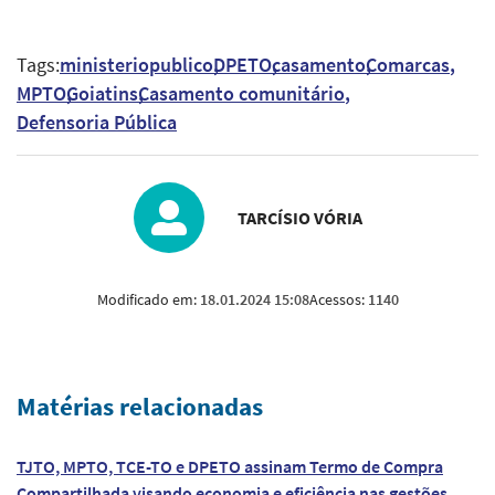
Tags:
ministeriopublico
DPETO
casamento
Comarcas
MPTO
Goiatins
Casamento comunitário
Defensoria Pública
TARCÍSIO VÓRIA
Modificado em:
18.01.2024 15:08
Acessos:
1140
Matérias relacionadas
TJTO, MPTO, TCE-TO e DPETO assinam Termo de Compra
Compartilhada visando economia e eficiência nas gestões