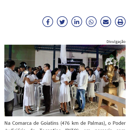
Facebook
Twitter
LinkedIn
WhatsApp
Enviar
Im
por
ma
Divulgação
E-
mail
Na Comarca de Goiatins (476 km de Palmas), o Poder