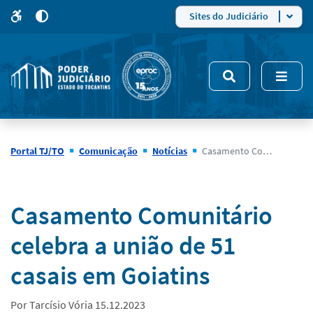
para
para
do
4
Mudar
Sites do Judiciário
para
site
o
modo
nsivo
de
5
alto
contraste
Portal TJ/TO
Comunicação
Notícias
Casamento Comunitário celebra a união de 51 casais em Goiatins
Notícias
Casamento Comunitário
celebra a união de 51
casais em Goiatins
Por Tarcísio Vória 15.12.2023