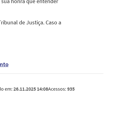
 à sua honra que entender
ribunal de Justiça. Caso a
nto
do em:
26.11.2025 14:08
Acessos:
935