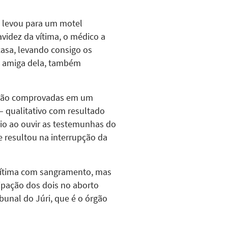
a levou para um motel
videz da vítima, o médico a
casa, levando consigo os
ma amiga dela, também
 estão comprovadas em um
– qualitativo com resultado
rio ao ouvir as testemunhas do
e resultou na interrupção da
 vítima com sangramento, mas
cipação dos dois no aborto
bunal do Júri, que é o órgão