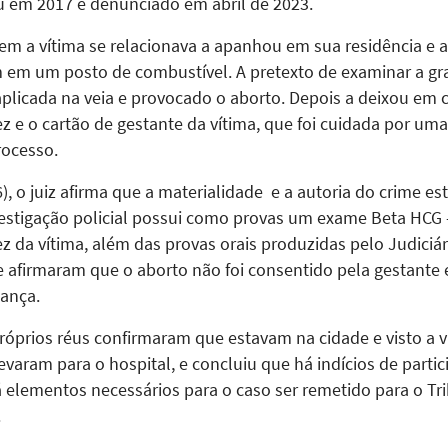
u em 2017 e denunciado em abril de 2023.
m a vítima se relacionava a apanhou em sua residência e 
em um posto de combustível. A pretexto de examinar a gra
plicada na veia e provocado o aborto. Depois a deixou em 
z e o cartão de gestante da vítima, que foi cuidada por u
rocesso.
6), o juiz afirma que a materialidade e a autoria do crime
nvestigação policial possui como provas um exame Beta HCG 
ez da vítima, além das provas orais produzidas pelo Judiciá
e afirmaram que o aborto não foi consentido pela gestante 
iança.
róprios réus confirmaram que estavam na cidade e visto a
varam para o hospital, e concluiu que há indícios de parti
 elementos necessários para o caso ser remetido para o Tri
.