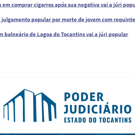
a em comprar cigarros após sua negativa vai a júri popu
a julgamento popular por morte de jovem com requint
 balneário de Lagoa do Tocantins vai a júri popular