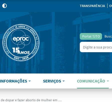
para
para
para
pa
Mudar
TRANSPARÊNCIA
O
para
o
modo
de
alto
Portal TJTO
Busc
contraste
Ir para o resultado
Type 2 or more charact
INFORMAÇÕES
SERVIÇOS
COMUNICAÇÃO
e fazer aborto de mulher em motel sem consentimento dela vão a júri popular