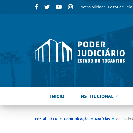
para
Facebook
Twitter
Youtube
Instagram
Acessibilidade
Leitor de Tela
INÍCIO
INSTITUCIONAL
Portal TJ/TO
Comunicação
Notícias
Acusados de dopar 