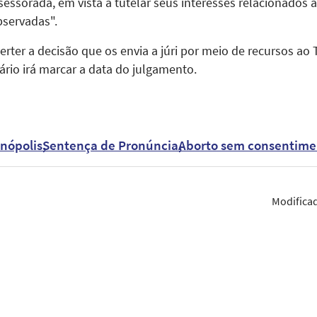
sessorada, em vista a tutelar seus interesses relacionados
bservadas".
rter a decisão que os envia a júri por meio de recursos ao T
ário irá marcar a data do julgamento.
nópolis
Sentença de Pronúncia
Aborto sem consentime
Modifica