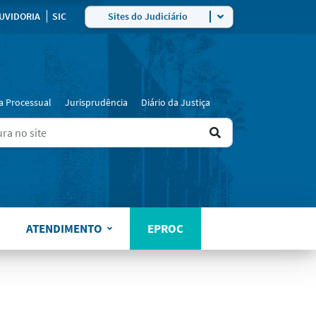
ra
UVIDORIA
SIC
Sites do Judiciário
a Processual
Jurisprudência
Diário da Justiça
Ir
ers for results.
para
o
resultado
ATENDIMENTO
EPROC