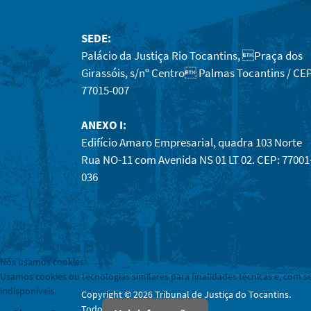
SEDE:
Palácio da Justiça Rio Tocantins, Praça dos
Girassóis, s/nº Centro Palmas Tocantins / CEP
77015-007
ANEXO I:
Edifício Amaro Empresarial, quadra 103 Norte
Rua NO-11 com Avenida NS 01 LT 02. CEP: 77001
036
Nós usamos cookies
Usamos cookies ou tecnologias similares para finalidades técnicas e, com s
indisponíveis.
Copyright © 2026 Tribunal de Justiça do Tocantins.
Todos os direitos reservados.