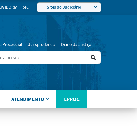
UVIDORIA
SIC
Sites do Judiciário
a Processual
Jurisprudência
Diário da Justiça
Ir
ers for results.
para
o
resultado
ATENDIMENTO
EPROC