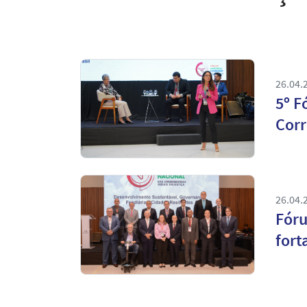
26.04.
5º F
Corr
26.04.
Fóru
fort