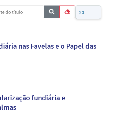
e do título
Mostrar #
COM_CONTENT_FORM_FILTER_SUBMIT
Limpar
iária nas Favelas e o Papel das
larização fundiária e
almas