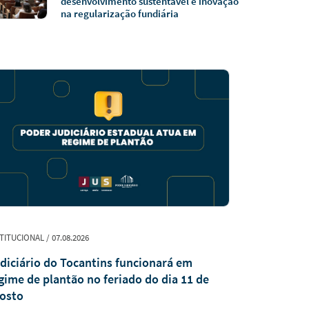
desenvolvimento sustentável e inovação
na regularização fundiária
TITUCIONAL / 07.08.2026
LUTO / 07.08.20
diciário do Tocantins funcionará em
NOTA DE PE
gime de plantão no feriado do dia 11 de
Abreu Cam
osto