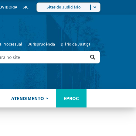
UVIDORIA
SIC
Sites do Judiciário
a Processual
Jurisprudência
Diário da Justiça
Ir
ers for results.
para
o
resultado
ATENDIMENTO
EPROC