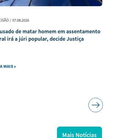
ISÃO / 07.08.2026
EVENTO / 07.08.
usado de matar homem em assentamento
TJTO parti
ral irá a júri popular, decide Justiça
Programa N
IA MAIS
LEIA MAIS
Mais Notícias