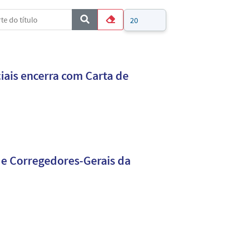
e do título
Mostrar #
COM_CONTENT_FORM_FILTER_SUBMIT
Limpar
iais encerra com Carta de
de Corregedores-Gerais da