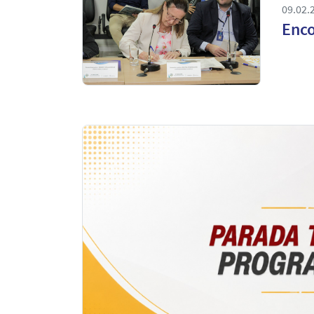
09.02.
Enco
Notícias
em
Destaque