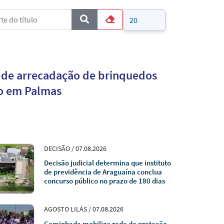
e do título
Mostrar #
COM_CONTENT_FORM_FILTER_SUBMIT
Limpar
a de arrecadação de brinquedos
do em Palmas
DECISÃO / 07.08.2026
Decisão judicial determina que instituto
de previdência de Araguaína conclua
concurso público no prazo de 180 dias
AGOSTO LILÁS / 07.08.2026
Caminhada mobiliza rede de proteção