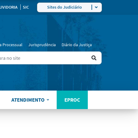
UVIDORIA
SIC
Sites do Judiciário
a Processual
Jurisprudência
Diário da Justiça
Ir
ers for results.
para
o
resultado
ATENDIMENTO
EPROC