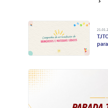
21.01.
TJTO
para
Notícias
em
Destaque