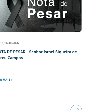
O / 07.08.2026
DECISÃO / 07.08
TA DE PESAR - Senhor Israel Siqueira de
Justiça man
reu Campos
homem após
da capital
IA MAIS
LEIA MAIS