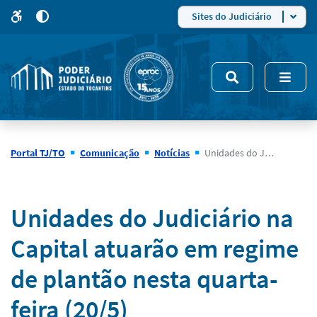
para
para
do
4
Mudar
Sites do Judiciário
para
site
o
modo
nsivo
de
5
alto
contraste
Portal TJ/TO
Comunicação
Notícias
Unidades do Judiciário na Capital atuarão em regime de plantão nesta quarta-feira (20/5)
Notícias
Unidades do Judiciário na
Capital atuarão em regime
de plantão nesta quarta-
feira (20/5)