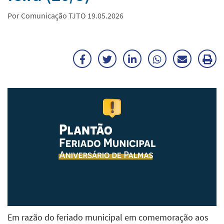
Por Comunicação TJTO 19.05.2026
Facebook
Twitter
LinkedIn
WhatsApp
Enviar
Im
por
ma
E-
mail
Em razão do feriado municipal em comemoração aos