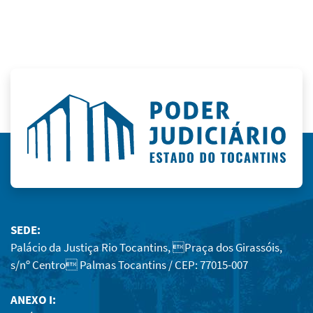
SEDE:
Palácio da Justiça Rio Tocantins, Praça dos Girassóis,
s/nº Centro Palmas Tocantins / CEP: 77015-007
ANEXO I: