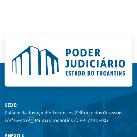
SEDE:
Palácio da Justiça Rio Tocantins, Praça dos Girassóis,
s/nº Centro Palmas Tocantins / CEP: 77015-007
ANEXO I: