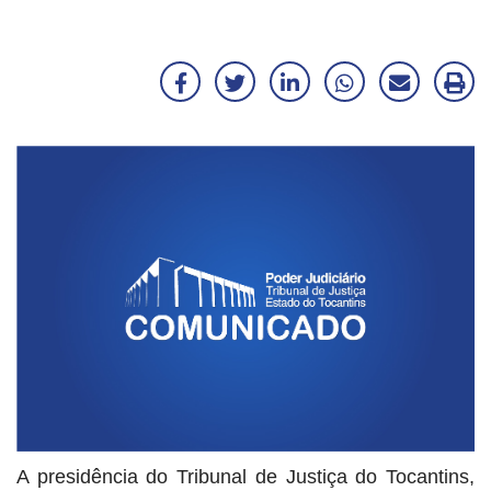
Facebook
Twitter
LinkedIn
WhatsApp
Enviar
Im
por
ma
E-
mail
A presidência do Tribunal de Justiça do Tocantins,