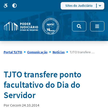
para
para
do
4
Mudar
Sites do Judiciário
para
site
o
modo
nsivo
de
5
alto
contraste
Portal TJ/TO
Comunicação
Notícias
TJTO transfere ponto facultativo do Dia do Servidor
Notícias
TJTO transfere ponto
facultativo do Dia do
Servidor
Por Cecom 24.10.2014