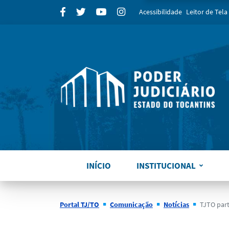
para
Facebook
Twitter
Youtube
Instagram
Acessibilidade
Leitor de Tela
INÍCIO
INSTITUCIONAL
Portal TJ/TO
Comunicação
Notícias
TJTO participa de sem