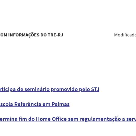
COM INFORMAÇÕES DO TRE-RJ
Modificad
articipa de seminário promovido pelo STJ
Escola Referência em Palmas
termina fim do Home Office sem regulamentação a servi