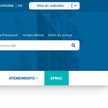
ra
UVIDORIA
SIC
Sites do Judiciário
a Processual
Jurisprudência
Diário da Justiça
Ir
ers for results.
para
o
resultado
ATENDIMENTO
EPROC