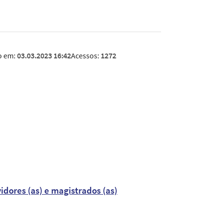
o em:
03.03.2023 16:42
Acessos:
1272
dores (as) e magistrados (as)