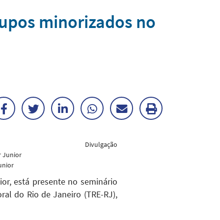
rupos minorizados no
Facebook
Twitter
LinkedIn
WhatsApp
Enviar
Imprimir
por
matéria
Divulgação
E-
unior
mail
or, está presente no seminário
ral do Rio de Janeiro (TRE-RJ),