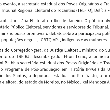
evento, a secretária estadual dos Povos Originários e Tra
o Tribunal Regional Eleitoral do Tocantins (TRE-TO), Delícia 
ola Judiciária Eleitoral do Rio de Janeiro. O público-alv
ério Público Eleitoral, servidoras e servidores do Tribuna
nário busca promover o debate sobre a participação polít
s populações negras, LGBTQIAP+, indígenas e as mulheres.
 do Corregedor-geral da Justiça Eleitoral, ministro do Sup
ente do TRE-RJ, desembargador Elton Leme; a primeira
ni Balbi; a secretária estadual dos Povos Originários e Tra
 do Programa de Pós-Graduação em História (PPGH) da U
nir dos Santos; a deputada estadual no Rio Tia Ju; a pr
 eleitoral do estado de Morelos, no México, Ixel Mendoza A