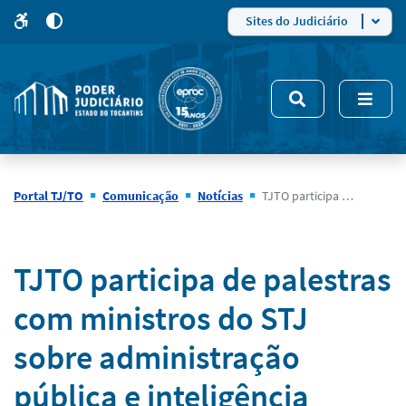
para
para
do
4
Mudar
Sites do Judiciário
para
site
o
modo
nsivo
de
5
alto
contraste
Portal TJ/TO
Comunicação
Notícias
TJTO participa de palestras com ministros do STJ sobre administração pública e inteligência artificial no TCETO
Notícias
TJTO participa de palestras
com ministros do STJ
sobre administração
pública e inteligência