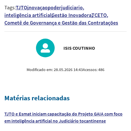
Tags:
TJTO
inovaçao
poderjudiciario
inteligência artificial
Gestão Inovadora
TCETO
Cometê de Governança e Gestão das Contratações
ISIS COUTINHO
Modificado em:
28.05.2026 14:43
Acessos:
486
Matérias relacionadas
TJTO e Esmat iniciam capacitação do Projeto GAIA com foco
em inteligência artificial no Judiciário tocantinense