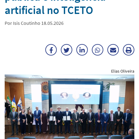
artificial no TCETO
Por Isis Coutinho 18.05.2026
Facebook
Twitter
LinkedIn
WhatsApp
Enviar
Im
por
ma
Elias Oliveira
E-
mail