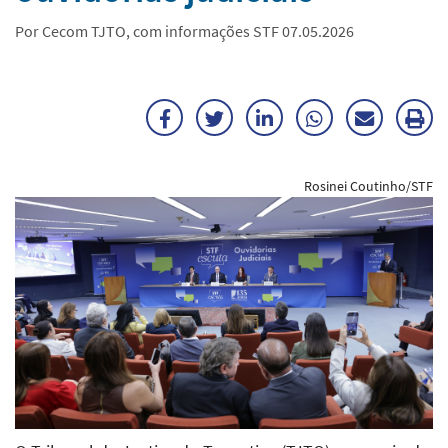
Por Cecom TJTO, com informações STF 07.05.2026
Facebook
Twitter
LinkedIn
WhatsApp
Enviar
Im
por
ma
Rosinei Coutinho/STF
E-
mail