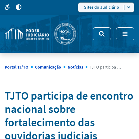
para
para
do
4
Mudar
Sites do Judiciário
para
site
o
modo
nsivo
de
5
alto
contraste
Portal TJ/TO
Comunicação
Notícias
TJTO participa de encontro nacional sobre fortalecimento das ouvidorias judiciais
Notícias
TJTO participa de encontro
nacional sobre
fortalecimento das
ouvidorias judiciais