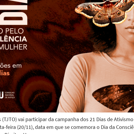
 (TJTO) vai participar da campanha dos 21 Dias de Ativismo 
a-feira (20/11), data em que se comemora o Dia da Consciên