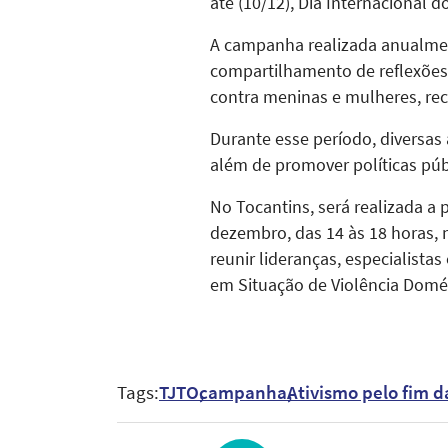
até (10/12), Dia Internacional 
A campanha realizada anualmen
compartilhamento de reflexões, 
contra meninas e mulheres, rec
Durante esse período, diversas 
além de promover políticas pú
No Tocantins, será realizada a 
dezembro, das 14 às 18 horas, n
reunir lideranças, especialista
em Situação de Violência Domés
Tags:
TJTO
campanha
Ativismo pelo fim d