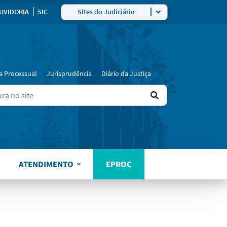
ra
UVIDORIA
SIC
Sites do Judiciário
a Processual
Jurisprudência
Diário da Justiça
Ir
ers for results.
para
o
resultado
ATENDIMENTO
EPROC