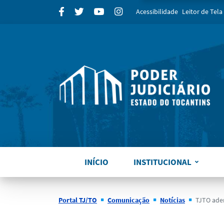
para
Facebook
Twitter
Youtube
Instagram
Acessibilidade
Leitor de Tela
INÍCIO
INSTITUCIONAL
Portal TJ/TO
Comunicação
Notícias
TJTO adere aos 21 d