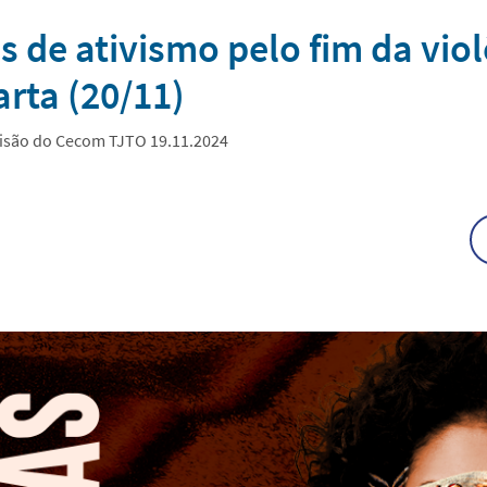
s de ativismo pelo fim da vio
rta (20/11)
visão do Cecom TJTO 19.11.2024