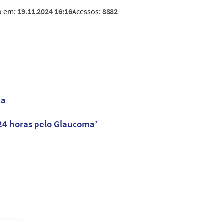
o em:
19.11.2024 16:16
Acessos:
8882
na
24 horas pelo Glaucoma’