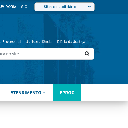
ra
UVIDORIA
SIC
Sites do Judiciário
a Processual
Jurisprudência
Diário da Justiça
Ir
ers for results.
para
o
resultado
ATENDIMENTO
EPROC