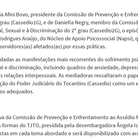
a Afini Bovo, presidente da Comissão de Prevenção e Enfre
 grau (Cassedio1G), e de Daniella Negry, membro da Comiss
, Sexual e à Discriminação do 2º grau (Cassedio2G), o epis
Rodrigues Araújo, do Núcleo de Apoio Psicossocial (Napsi),
ervidores(as) afetados(as) por essas práticas.
dadas as manifestações mais recorrentes do sofrimento ps
l e discriminação, incluindo quadros de ansiedade, depress
s relações interpessoais. As mediadoras ressaltaram o pap
ação do Poder Judiciário do Tocantins (Cassedio) como um 
os adequados.
iva da Comissão de Prevenção e Enfrentamento ao Assédio M
 formas do TJTO, presidida pela desembargadora Ângela Is
istas em cada tema abordado e será disponibilizado com ace