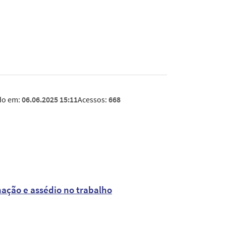
do em:
06.06.2025 15:11
Acessos:
668
ação e assédio no trabalho