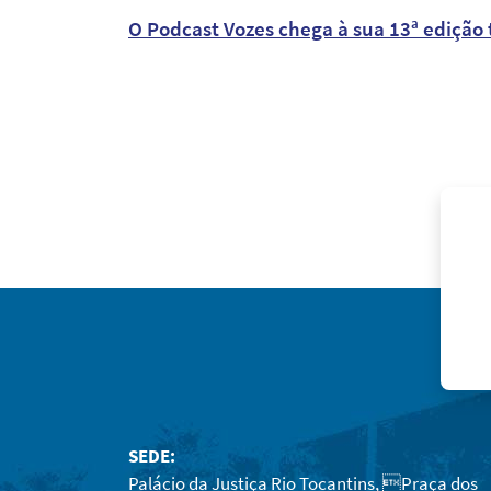
O Podcast Vozes chega à sua 13ª edição 
SEDE:
Palácio da Justiça Rio Tocantins, Praça dos