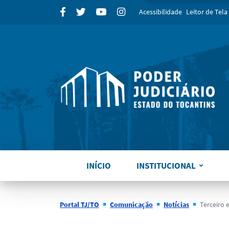
para
Facebook
Twitter
Youtube
Instagram
Acessibilidade
Leitor de Tela
INÍCIO
INSTITUCIONAL
Portal TJ/TO
Comunicação
Notícias
Terceiro episódio do Pod