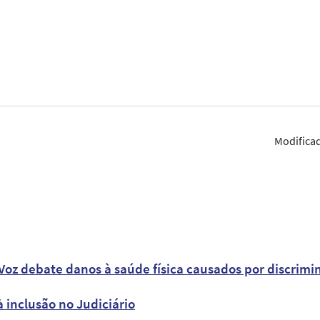
Modifica
oz debate danos à saúde física causados por discrimin
à inclusão no Judiciário