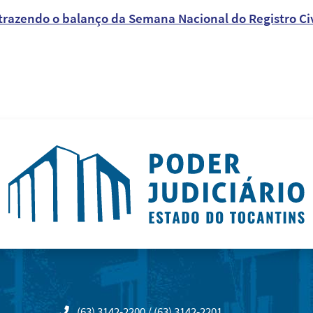
trazendo o balanço da Semana Nacional do Registro Civi
(63) 3142-2200 / (63) 3142-2201