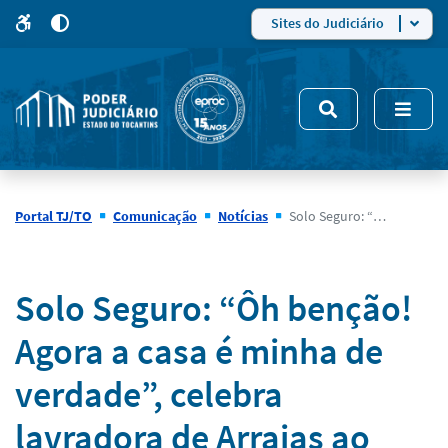
para
para
do
4
Mudar
Sites do Judiciário
para
site
o
modo
nsivo
de
5
alto
contraste
Portal TJ/TO
Comunicação
Notícias
Solo Seguro: “Ôh benção! Agora a casa é minha de verdade”, celebra lavradora de Arraias ao receber título de regularização, após 20 anos de espera
Notícias
Solo Seguro: “Ôh benção!
Agora a casa é minha de
verdade”, celebra
lavradora de Arraias ao