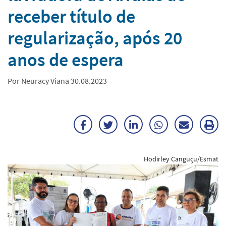
receber título de
regularização, após 20
anos de espera
Por Neuracy Viana 30.08.2023
Facebook
Twitter
LinkedIn
WhatsApp
Enviar
Im
por
ma
Hodirley Canguçu/Esmat
E-
mail