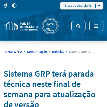
para
para
do
4
Mudar
Sites do Judiciário
para
site
o
modo
nsivo
de
5
alto
contraste
Portal TJ/TO
Comunicação
Notícias
Sistema GRP terá parada técnica neste final de semana para atualização de versão
Notícias
Sistema GRP terá parada
técnica neste final de
semana para atualização
de versão