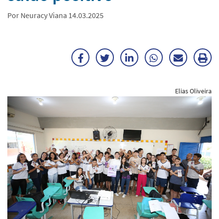
Por Neuracy Viana 14.03.2025
Facebook
Twitter
LinkedIn
WhatsApp
Enviar
Im
por
ma
Elias Oliveira
E-
mail