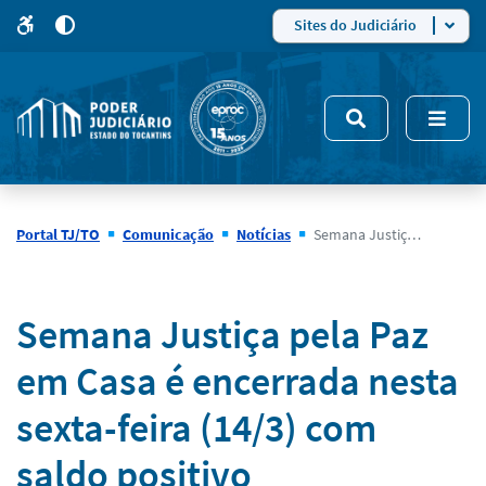
para
para
do
4
Mudar
Sites do Judiciário
para
site
o
modo
nsivo
de
5
alto
contraste
Portal TJ/TO
Comunicação
Notícias
Semana Justiça pela Paz em Casa é encerrada nesta sexta-feira (14/3) com saldo positivo
Notícias
Semana Justiça pela Paz
em Casa é encerrada nesta
sexta-feira (14/3) com
saldo positivo