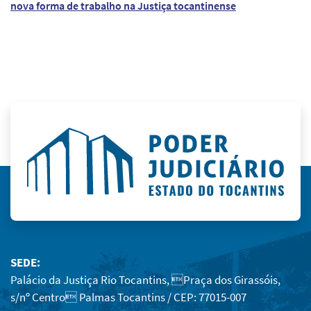
nova forma de trabalho na Justiça tocantinense
SEDE:
Palácio da Justiça Rio Tocantins, Praça dos Girassóis,
s/nº Centro Palmas Tocantins / CEP: 77015-007