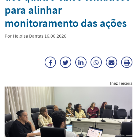
para alinhar
monitoramento das ações
Por Heloisa Dantas 16.06.2026
Facebook
Twitter
LinkedIn
WhatsApp
Enviar
Im
por
ma
Inez Teixeira
E-
mail