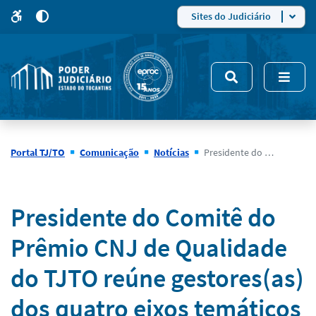
para
para
do
4
Mudar
Sites do Judiciário
para
site
o
modo
nsivo
de
5
alto
contraste
Portal TJ/TO
Comunicação
Notícias
Presidente do Comitê do Prêmio CNJ de Qualidade do TJTO reúne gestores(as) dos quatro eixos temáticos para alinhar monitoramento das ações
Notícias
Presidente do Comitê do
Prêmio CNJ de Qualidade
do TJTO reúne gestores(as)
dos quatro eixos temáticos