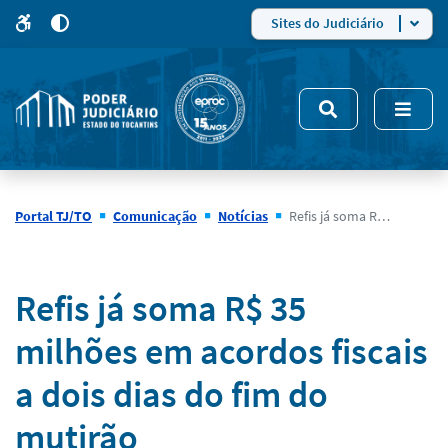
para
para
do
4
Mudar
Sites do Judiciário
para
site
o
modo
nsivo
de
5
alto
contraste
Portal TJ/TO
Comunicação
Notícias
Refis já soma R$ 35 milhões em acordos fiscais a dois dias do fim do mutirão
Notícias
Refis já soma R$ 35
milhões em acordos fiscais
a dois dias do fim do
mutirão