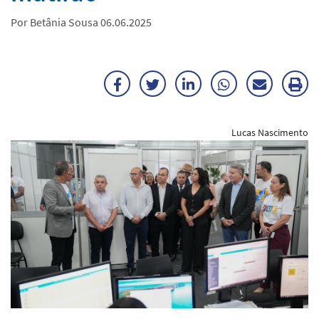
Por Betânia Sousa 06.06.2025
Facebook
Twitter
LinkedIn
WhatsApp
Enviar
Im
por
ma
Lucas Nascimento
E-
mail