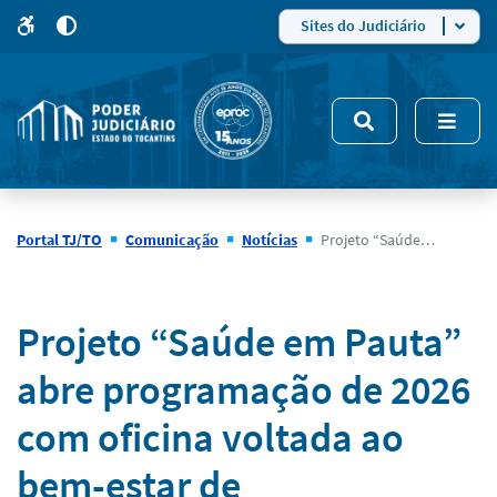
para
para
do
4
Mudar
Sites do Judiciário
para
site
o
modo
nsivo
de
5
alto
contraste
Portal TJ/TO
Comunicação
Notícias
Projeto “Saúde em Pauta” abre programação de 2026 com oficina voltada ao bem-estar de magistrados(as) e servidores(as) em Guaraí
Notícias
Projeto “Saúde em Pauta”
abre programação de 2026
com oficina voltada ao
bem-estar de