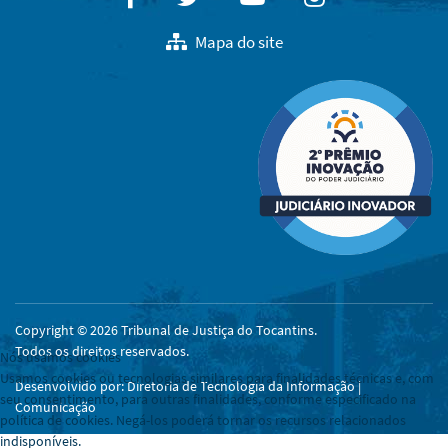
Mapa do site
Copyright © 2026 Tribunal de Justiça do Tocantins.
Todos os direitos reservados.
Nós usamos cookies
Usamos cookies ou tecnologias similares para finalidades técnicas e, com
Desenvolvido por: Diretoria de Tecnologia da Informação |
seu consentimento, para outras finalidades, conforme especificado na
Comunicação
política de cookies. Negá-los poderá tornar os recursos relacionados
indisponíveis.