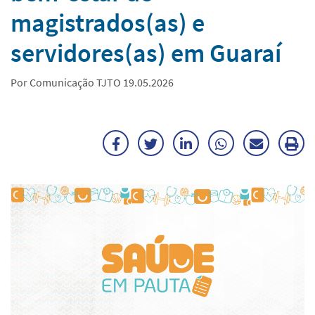
magistrados(as) e
servidores(as) em Guaraí
Por Comunicação TJTO 19.05.2026
Facebook
Twitter
LinkedIn
WhatsApp
Enviar
Im
por
ma
E-
mail