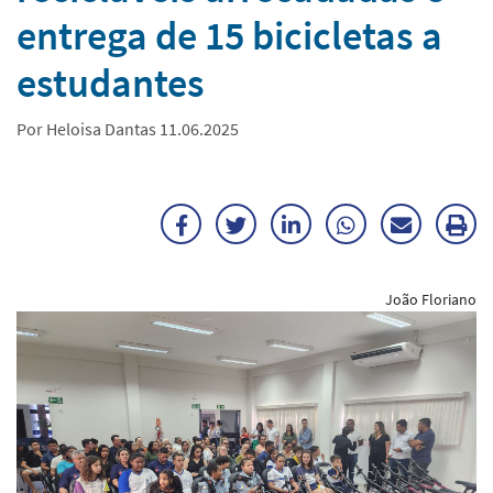
entrega de 15 bicicletas a
estudantes
Por Heloisa Dantas 11.06.2025
Facebook
Twitter
LinkedIn
WhatsApp
Enviar
Im
por
ma
João Floriano
E-
mail