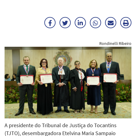
Facebook
Twitter
LinkedIn
WhatsApp
Enviar
Im
por
ma
Rondinelli Ribeiro
E-
mail
A presidente do Tribunal de Justiça do Tocantins
(TJTO), desembargadora Etelvina Maria Sampaio