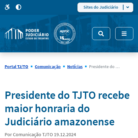
para
para
do
4
Mudar
Sites do Judiciário
para
site
o
modo
nsivo
de
5
alto
contraste
Portal TJ/TO
Comunicação
Notícias
Presidente do TJTO recebe maior honraria do Judiciário amazonense
Notícias
Presidente do TJTO recebe
maior honraria do
Judiciário amazonense
Por Comunicação TJTO 19.12.2024