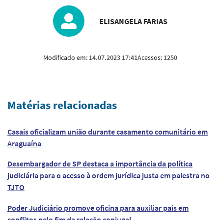
ELISANGELA FARIAS
Modificado em:
14.07.2023 17:41
Acessos:
1250
Matérias relacionadas
Casais oficializam união durante casamento comunitário em
Araguaína
Desembargador de SP destaca a importância da política
judiciária para o acesso à ordem jurídica justa em palestra no
TJTO
Poder Judiciário promove oficina para auxiliar pais em
conflitos pelo fim da relação conjugal