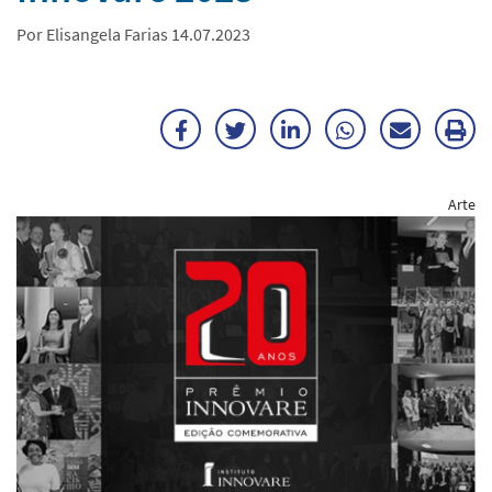
Por Elisangela Farias 14.07.2023
Facebook
Twitter
LinkedIn
WhatsApp
Enviar
Im
por
ma
Arte
E-
mail