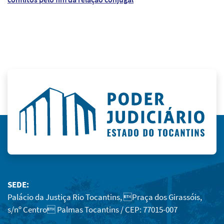
SEDE:
Palácio da Justiça Rio Tocantins, Praça dos Girassóis,
s/nº Centro Palmas Tocantins / CEP: 77015-007