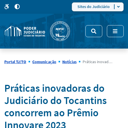
para
para
do
4
Mudar
Sites do Judiciário
para
site
o
modo
nsivo
de
5
alto
contraste
Portal TJ/TO
Comunicação
Notícias
Práticas inovadoras do Judiciário do Tocantins concorrem ao Prêmio Innovare 2023
Notícias
Práticas inovadoras do
Judiciário do Tocantins
concorrem ao Prêmio
Innovare 2023