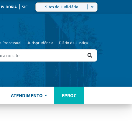
ra
UVIDORIA
SIC
Sites do Judiciário
a Processual
Jurisprudência
Diário da Justiça
Ir
ers for results.
para
o
resultado
ATENDIMENTO
EPROC