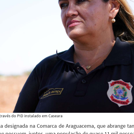
través do PID instalado em Caseara
stiça designada na Comarca de Araguacema, que abrange tam
que possuem, juntos, uma população de quase 11 mil pessoa