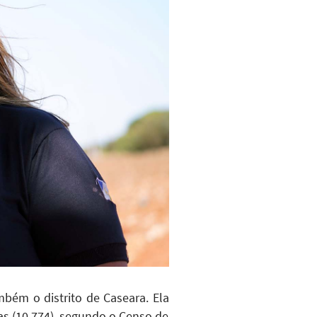
bém o distrito de Caseara. Ela
s (10.774), segundo o Censo de