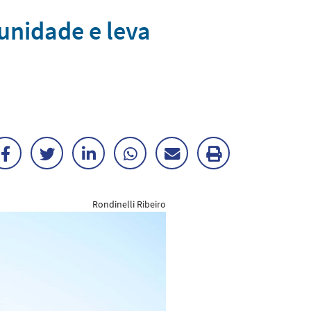
unidade e leva
Facebook
Twitter
LinkedIn
WhatsApp
Enviar
Imprimir
por
matéria
Rondinelli Ribeiro
E-
mail