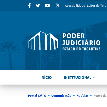
para
Facebook
Twitter
Youtube
Instagram
Acessibilidade
Leitor de Tela
INÍCIO
INSTITUCIONAL
Portal TJ/TO
Comunicação
Notícias
Ponto de Inclusão 