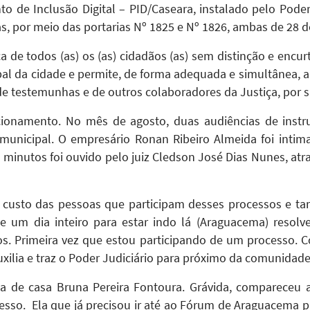
nto de Inclusão Digital – PID/Caseara, instalado pelo Poder
 por meio das portarias Nº 1825 e Nº 1826, ambas de 28 de
a de todos (as) os (as) cidadãos (as) sem distinção e encu
l da cidade e permite, de forma adequada e simultânea, a 
 testemunhas e de outros colaboradores da Justiça, por s
cionamento. No mês de agosto, duas audiências de instru
 municipal. O empresário Ronan Ribeiro Almeida foi int
 minutos foi ouvido pelo
juiz Cledson José Dias Nunes, atr
 o custo das pessoas que participam desses processos e 
e um dia inteiro para estar indo lá (Araguacema) resol
s. Primeira vez que estou participando de um processo. Com
xilia e traz o Poder Judiciário para próximo da comunidade
a de casa Bruna Pereira Fontoura. Grávida, compareceu a
o. Ela que já precisou ir até ao Fórum de Araguacema para