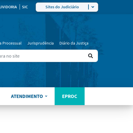
ra
UVIDORIA
SIC
Sites do Judiciário
a Processual
Jurisprudência
Diário da Justiça
Ir
ers for results.
para
o
resultado
ATENDIMENTO
EPROC