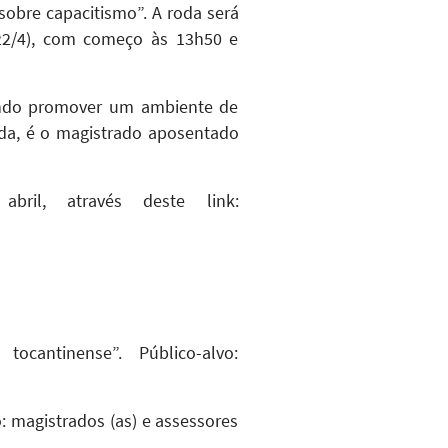
 sobre capacitismo”. A roda será
 (22/4), com começo às 13h50 e
sando promover um ambiente de
oda, é o magistrado aposentado
ril, através deste link:
ocantinense”. Público-alvo:
o: magistrados (as) e assessores