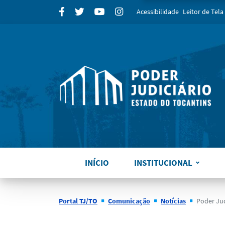
para
Facebook
Twitter
Youtube
Instagram
Acessibilidade
Leitor de Tela
INÍCIO
INSTITUCIONAL
Portal TJ/TO
Comunicação
Notícias
Poder Judiciári