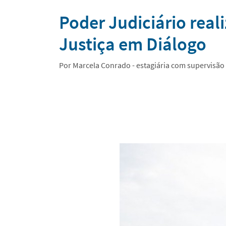
Notícias
Poder Judiciário real
Justiça em Diálogo
Por Marcela Conrado - estagiária com supervisã