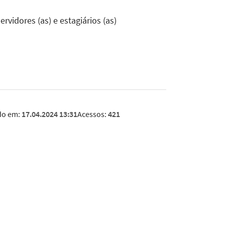
rvidores (as) e estagiários (as)
do em:
17.04.2024 13:31
Acessos:
421