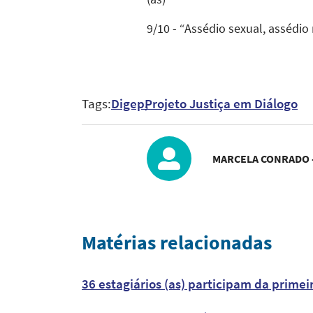
9/10 - “Assédio sexual, assédio 
Tags:
Digep
Projeto Justiça em Diálogo
MARCELA CONRADO -
Matérias relacionadas
36 estagiários (as) participam da primei