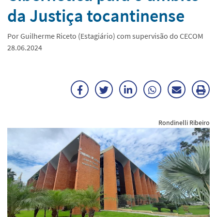
da Justiça tocantinense
Por Guilherme Riceto (Estagiário) com supervisão do CECOM
28.06.2024
Facebook
Twitter
LinkedIn
WhatsApp
Enviar
Im
por
ma
Rondinelli Ribeiro
E-
mail