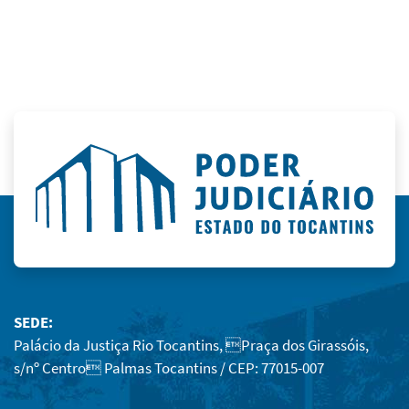
SEDE:
Palácio da Justiça Rio Tocantins, Praça dos Girassóis,
s/nº Centro Palmas Tocantins / CEP: 77015-007