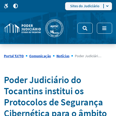
para
para
do
4
Mudar
Sites do Judiciário
para
site
o
modo
nsivo
de
5
alto
contraste
Portal TJ/TO
Comunicação
Notícias
Poder Judiciário do Tocantins institui os Protocolos de Segurança Cibernética para o âmbito da Justiça tocantinense
Notícias
Poder Judiciário do
Tocantins institui os
Protocolos de Segurança
Cibernética para o âmbito