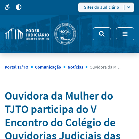
para
para
do
4
Mudar
Sites do Judiciário
para
site
o
modo
nsivo
de
5
alto
contraste
Portal TJ/TO
Comunicação
Notícias
Ouvidora da Mulher do TJTO participa do V Encontro do Colégio de Ouvidorias Judiciais das Mulheres em Belo Horizonte (MG)
Notícias
Ouvidora da Mulher do
TJTO participa do V
Encontro do Colégio de
Ouvidorias Judiciais das