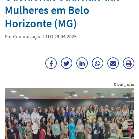
Mulheres em Belo
Horizonte (MG)
Por Comunicação TJTO 29.04.2025
Facebook
Twitter
LinkedIn
WhatsApp
Enviar
Im
por
ma
Divulgação
E-
mail