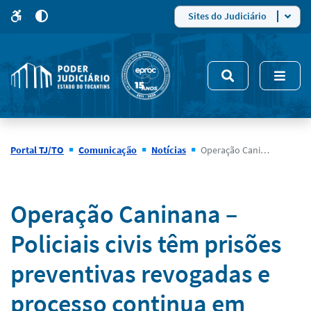
para
para
do
4
Mudar
Sites do Judiciário
para
site
o
modo
nsivo
de
5
alto
contraste
Portal TJ/TO
Comunicação
Notícias
Operação Caninana – Policiais civis têm prisões preventivas revogadas e processo continua em andamento
Notícias
Operação Caninana –
Policiais civis têm prisões
preventivas revogadas e
processo continua em