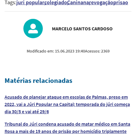
Tags:
juri popular
colegiado
Caninana
revogação
prisao
MARCELO SANTOS CARDOSO
Modificado em:
15.06.2023 19:40
Acessos:
2369
Matérias relacionadas
Acusado de planejar ataque em escolas de Palmas, preso em
2022, vai a Júri Popular na Capital; temporada do júri começa
dia 30/5 e vai até 29/6
Tribunal do Júri condena acusado de matar médico em Santa
Rosa a mais de 19 anos de prisão por homicídio triplamente