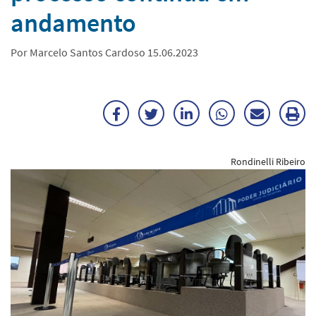
andamento
Por Marcelo Santos Cardoso 15.06.2023
Facebook
Twitter
LinkedIn
WhatsApp
Enviar
Im
por
ma
Rondinelli Ribeiro
E-
mail