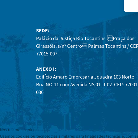
SEDE:
Palácio da Justiça Rio Tocantins, Praça dos
Girassóis, s/nº Centro Palmas Tocantins / CEP
77015-007
ANEXO I:
Edifício Amaro Empresarial, quadra 103 Norte
Rua NO-11 com Avenida NS 01 LT 02. CEP: 77001
036
Nós usamos cookies
Usamos cookies ou tecnologias similares para finalidades técnicas e, com s