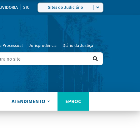
ra
UVIDORIA
SIC
Sites do Judiciário
a Processual
Jurisprudência
Diário da Justiça
Ir
ers for results.
para
o
resultado
ATENDIMENTO
EPROC