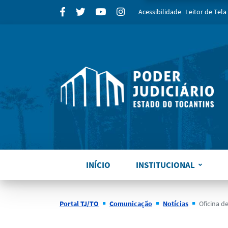
para
Facebook
Twitter
Youtube
Instagram
Acessibilidade
Leitor de Tela
INÍCIO
INSTITUCIONAL
Portal TJ/TO
Comunicação
Notícias
Oficina de Pais e Fi