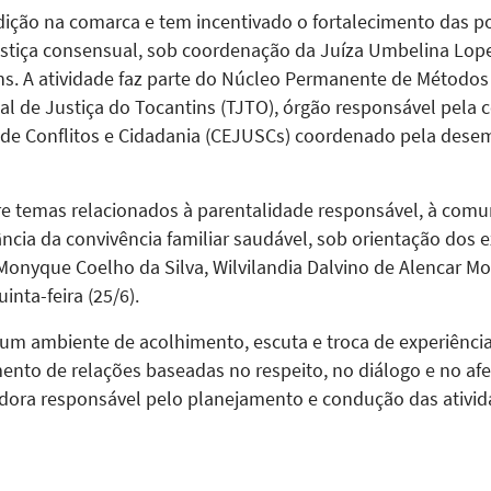
edição na comarca e tem incentivado o fortalecimento das po
stiça consensual, sob coordenação da Juíza Umbelina Lope
ns. A atividade faz parte do Núcleo Permanente de Método
al de Justiça do Tocantins (TJTO), órgão responsável pela
 de Conflitos e Cidadania (CEJUSCs) coordenado pela dese
bre temas relacionados à parentalidade responsável, à comu
ância da convivência familiar saudável, sob orientação dos e
 Monyque Coelho da Silva, Wilvilandia Dalvino de Alencar Mou
nta-feira (25/6).
 um ambiente de acolhimento, escuta e troca de experiênci
nto de relações baseadas no respeito, no diálogo e no afet
idora responsável pelo planejamento e condução das ativid