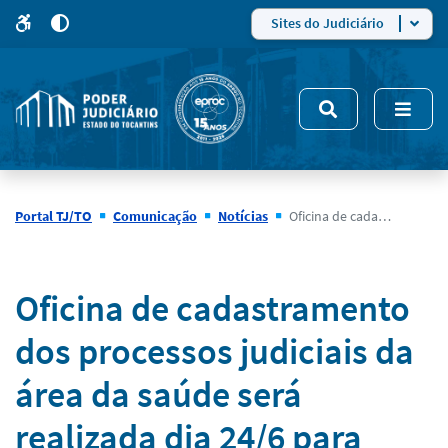
para
para
do
4
Mudar
Sites do Judiciário
para
site
o
modo
nsivo
de
5
alto
contraste
Portal TJ/TO
Comunicação
Notícias
Oficina de cadastramento dos processos judiciais da área da saúde será realizada dia 24/6 para advogados, e membros e servidores da Defensoria Pública e Ministério Público
Notícias
Oficina de cadastramento
dos processos judiciais da
área da saúde será
realizada dia 24/6 para