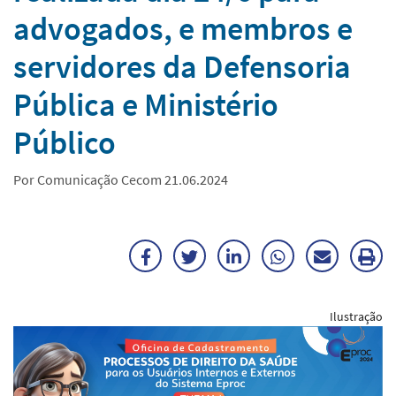
advogados, e membros e
servidores da Defensoria
Pública e Ministério
Público
Por Comunicação Cecom 21.06.2024
Facebook
Twitter
LinkedIn
WhatsApp
Enviar
Im
por
ma
Ilustração
E-
mail