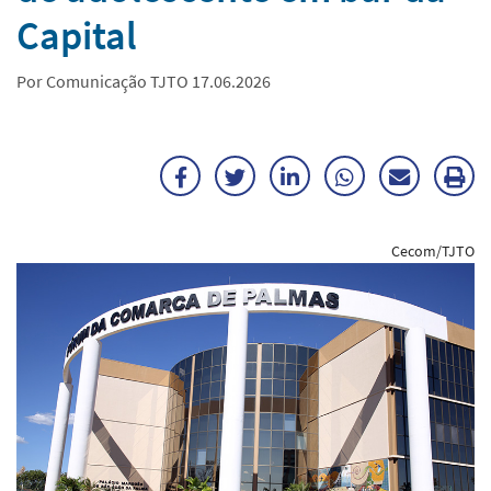
Capital
Por Comunicação TJTO 17.06.2026
Facebook
Twitter
LinkedIn
WhatsApp
Enviar
Im
por
ma
Cecom/TJTO
E-
mail