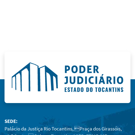
SEDE:
Palácio da Justiça Rio Tocantins, Praça dos Girassóis,