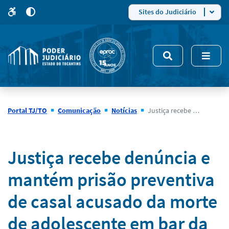
para
para
do
4
Mudar
Sites do Judiciário
para
site
o
modo
nsivo
de
5
alto
contraste
Portal TJ/TO
Comunicação
Notícias
Justiça recebe denúncia e mantém prisão preventiva de casal acusado da morte de adolescente em bar da Capital
Notícias
Justiça recebe denúncia e
mantém prisão preventiva
de casal acusado da morte
de adolescente em bar da