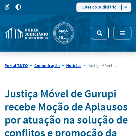
para
para
do
4
Mudar
Sites do Judiciário
para
site
o
modo
nsivo
de
5
alto
contraste
Portal TJ/TO
Comunicação
Notícias
Justiça Móvel de Gurupi recebe Moção de Aplausos por atuação na solução de conflitos e promoção da pacificação social
Notícias
Justiça Móvel de Gurupi
recebe Moção de Aplausos
por atuação na solução de
conflitos e promoção da