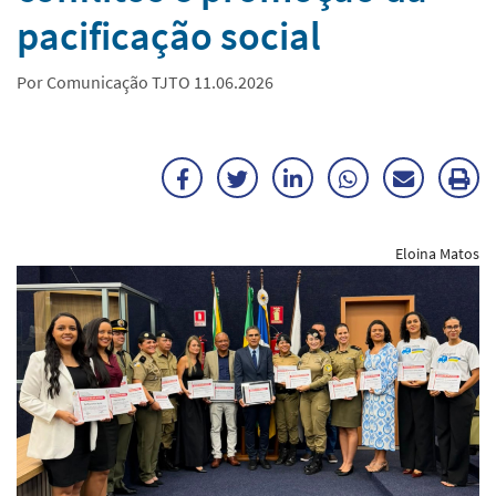
pacificação social
Por Comunicação TJTO 11.06.2026
Facebook
Twitter
LinkedIn
WhatsApp
Enviar
Im
por
ma
Eloina Matos
E-
mail