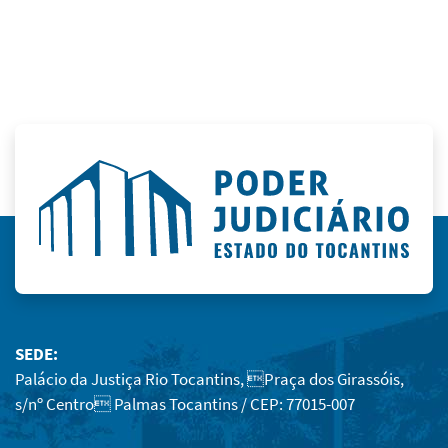
SEDE:
Palácio da Justiça Rio Tocantins, Praça dos Girassóis,
s/nº Centro Palmas Tocantins / CEP: 77015-007