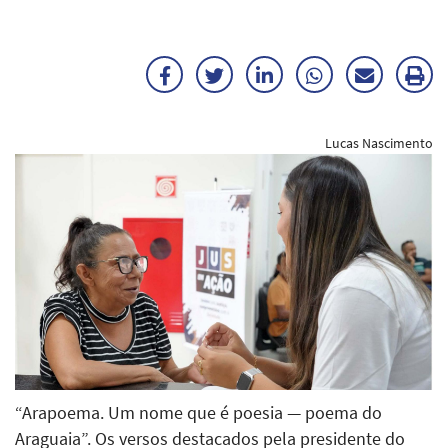
Facebook
Twitter
LinkedIn
WhatsApp
Enviar
Im
por
ma
Lucas Nascimento
E-
mail
“Arapoema. Um nome que é poesia — poema do
Araguaia”. Os versos destacados pela presidente do