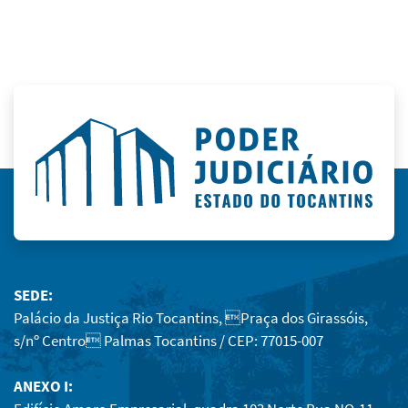
SEDE:
Palácio da Justiça Rio Tocantins, Praça dos Girassóis,
s/nº Centro Palmas Tocantins / CEP: 77015-007
ANEXO I: