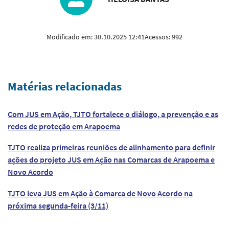
Modificado em:
30.10.2025 12:41
Acessos:
992
Matérias relacionadas
Com JUS em Ação, TJTO fortalece o diálogo, a prevenção e as
redes de proteção em Arapoema
TJTO realiza primeiras reuniões de alinhamento para definir
ações do projeto JUS em Ação nas Comarcas de Arapoema e
Novo Acordo
TJTO leva JUS em Ação à Comarca de Novo Acordo na
próxima segunda-feira (3/11)