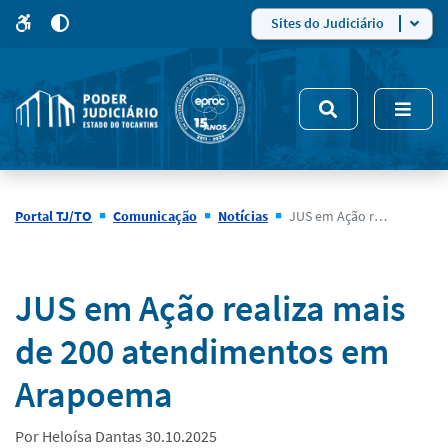
para
para
do
4
Mudar
Sites do Judiciário
para
site
o
modo
nsivo
de
5
alto
contraste
Portal TJ/TO
Comunicação
Notícias
JUS em Ação realiza mais de 200 atendimentos em Arapoema
Notícias
JUS em Ação realiza mais
de 200 atendimentos em
Arapoema
Por Heloísa Dantas 30.10.2025