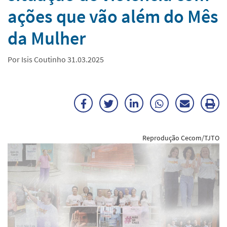
ações que vão além do Mês
da Mulher
Por Isis Coutinho 31.03.2025
Facebook
Twitter
LinkedIn
WhatsApp
Enviar
Im
por
ma
Reprodução Cecom/TJTO
E-
mail