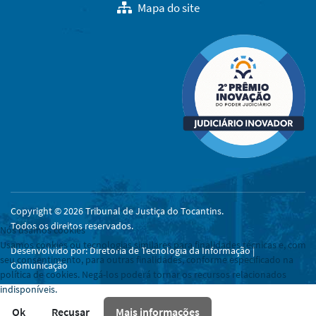
Mapa do site
Copyright © 2026 Tribunal de Justiça do Tocantins.
Todos os direitos reservados.
Nós usamos cookies
Usamos cookies ou tecnologias similares para finalidades técnicas e, com
Desenvolvido por: Diretoria de Tecnologia da Informação |
seu consentimento, para outras finalidades, conforme especificado na
Comunicação
política de cookies. Negá-los poderá tornar os recursos relacionados
indisponíveis.
Ok
Recusar
Mais informações