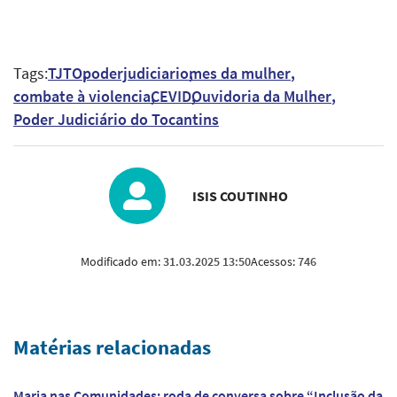
Tags:
TJTO
poderjudiciario
mes da mulher
combate à violencia
CEVID
Ouvidoria da Mulher
Poder Judiciário do Tocantins
ISIS COUTINHO
Modificado em:
31.03.2025 13:50
Acessos:
746
Matérias relacionadas
Maria nas Comunidades: roda de conversa sobre “Inclusão da