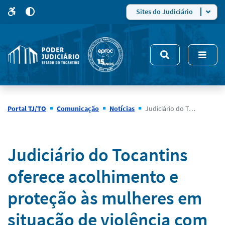
para
para
do
4
Mudar
Sites do Judiciário
para
site
o
modo
nsivo
de
5
alto
contraste
Portal TJ/TO
Comunicação
Notícias
Judiciário do Tocantins oferece acolhimento e proteção às mulheres em situação de violência com ações que vão além do Mês da Mulher
Notícias
Judiciário do Tocantins
oferece acolhimento e
proteção às mulheres em
situação de violência com