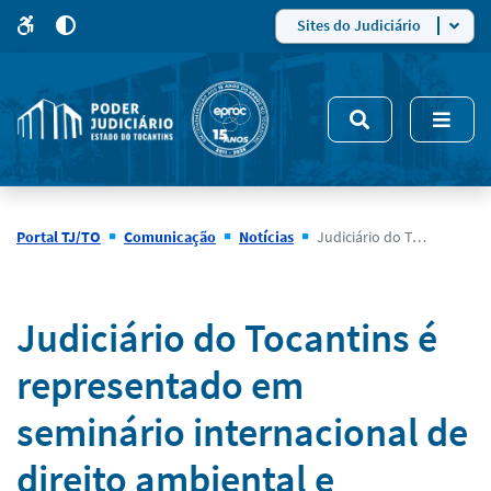
para
para
do
4
Mudar
Sites do Judiciário
para
site
o
modo
nsivo
de
5
alto
contraste
Portal TJ/TO
Comunicação
Notícias
Judiciário do Tocantins é representado em seminário internacional de direito ambiental e constitucional em Brasília (DF)
Notícias
Judiciário do Tocantins é
representado em
seminário internacional de
direito ambiental e