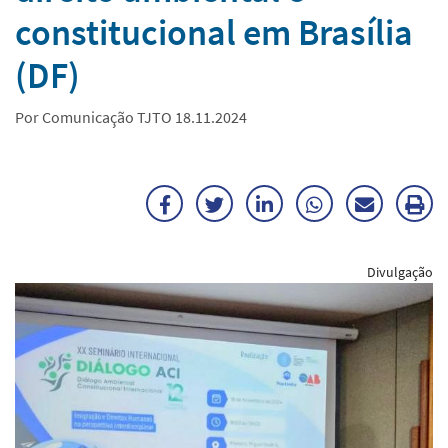
constitucional em Brasília
(DF)
Por Comunicação TJTO 18.11.2024
Facebook
Twitter
LinkedIn
WhatsApp
Enviar
Im
por
ma
Divulgação
E-
mail