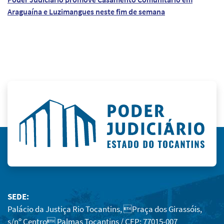
Araguaína e Luzimangues neste fim de semana
SEDE:
Palácio da Justiça Rio Tocantins, Praça dos Girassóis,
s/nº Centro Palmas Tocantins / CEP: 77015-007