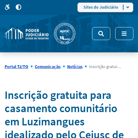
para
para
do
4
Mudar
Sites do Judiciário
para
site
o
modo
nsivo
de
5
alto
contraste
Portal TJ/TO
Comunicação
Notícias
Inscrição gratuita para casamento comunitário em Luzimangues idealizado pelo Cejusc de Porto Nacional termina nesta quinta-feira (10/8)
Notícias
Inscrição gratuita para
casamento comunitário
em Luzimangues
idealizado pelo Cejusc de