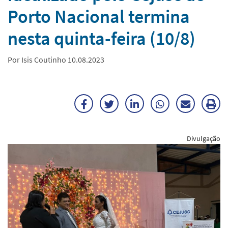
Porto Nacional termina
nesta quinta-feira (10/8)
Por Isis Coutinho 10.08.2023
Facebook
Twitter
LinkedIn
WhatsApp
Enviar
Im
por
ma
Divulgação
E-
mail