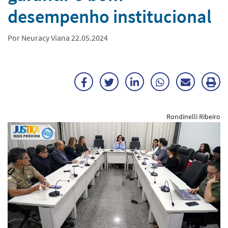
desempenho institucional
Por Neuracy Viana 22.05.2024
Facebook
Twitter
LinkedIn
WhatsApp
Enviar
Im
por
ma
Rondinelli Ribeiro
E-
mail