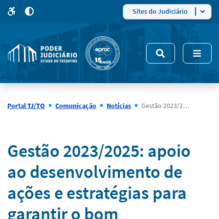
para
para
do
4
Mudar
Sites do Judiciário
para
site
o
modo
nsivo
de
5
alto
contraste
Portal TJ/TO
Comunicação
Notícias
Gestão 2023/2025: apoio ao desenvolvimento de ações e estratégias para garantir o bom desempenho institucional
Notícias
Gestão 2023/2025: apoio
ao desenvolvimento de
ações e estratégias para
garantir o bom