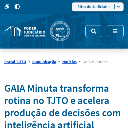
para
para
do
4
Mudar
Sites do Judiciário
para
site
o
modo
nsivo
de
5
alto
contraste
Portal TJ/TO
Comunicação
Notícias
GAIA Minuta transforma rotina no TJTO e acelera produção de decisões com inteligência artificial
Notícias
GAIA Minuta transforma
rotina no TJTO e acelera
produção de decisões com
inteligência artificial