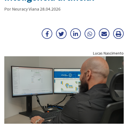
Por Neuracy Viana 28.04.2026
Facebook
Twitter
LinkedIn
WhatsApp
Enviar
Im
por
ma
Lucas Nascimento
E-
mail