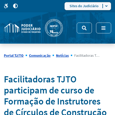
para
para
do
4
Mudar
Sites do Judiciário
para
site
o
modo
nsivo
de
5
alto
contraste
Portal TJ/TO
Comunicação
Notícias
Facilitadoras TJTO participam de curso de Formação de Instrutores de Círculos de Construção de Paz, em Pernambuco
Notícias
Facilitadoras TJTO
participam de curso de
Formação de Instrutores
de Círculos de Construção