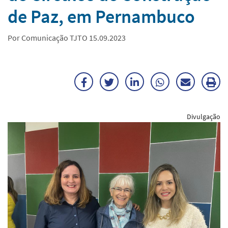
de Paz, em Pernambuco
Por Comunicação TJTO 15.09.2023
Facebook
Twitter
LinkedIn
WhatsApp
Enviar
Im
por
ma
Divulgação
E-
mail