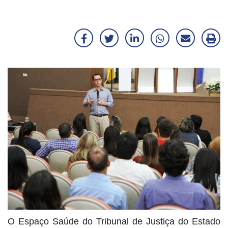
Facebook
Twitter
LinkedIn
WhatsApp
Enviar
Im
por
ma
E-
mail
O Espaço Saúde do Tribunal de Justiça do Estado