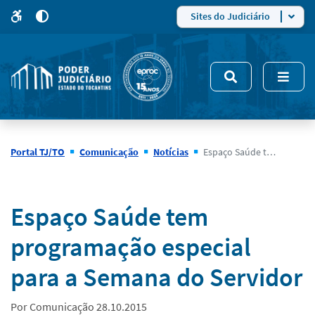
para
para
do
4
Mudar
Sites do Judiciário
para
site
o
modo
nsivo
de
5
alto
contraste
Portal TJ/TO
Comunicação
Notícias
Espaço Saúde tem programação especial para a Semana do Servidor
Notícias
Espaço Saúde tem
programação especial
para a Semana do Servidor
Por Comunicação 28.10.2015