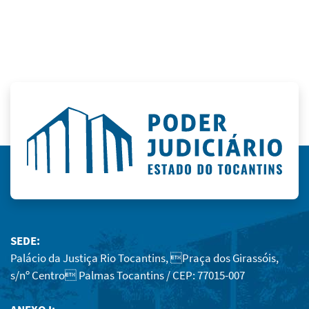
SEDE:
Palácio da Justiça Rio Tocantins, Praça dos Girassóis,
s/nº Centro Palmas Tocantins / CEP: 77015-007