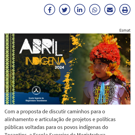
Facebook
Twitter
LinkedIn
WhatsApp
Enviar
Im
por
ma
Esmat
E-
mail
Com a proposta de discutir caminhos para o
alinhamento e articulação de projetos e políticas
públicas voltadas para os povos indígenas do
Tocantins, a Escola Superior da Magistratura