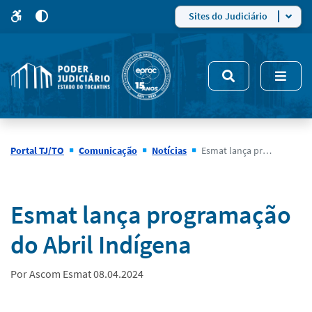
para
para
do
4
Mudar
Sites do Judiciário
para
site
o
modo
nsivo
de
5
alto
contraste
Portal TJ/TO
Comunicação
Notícias
Esmat lança programação do Abril Indígena
Notícias
Esmat lança programação
do Abril Indígena
Por Ascom Esmat 08.04.2024