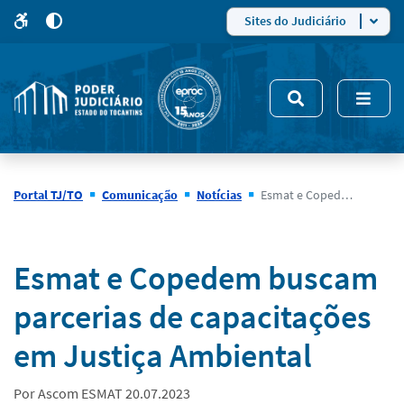
para
para
do
4
Mudar
Sites do Judiciário
para
site
o
modo
nsivo
de
5
alto
contraste
Portal TJ/TO
Comunicação
Notícias
Esmat e Copedem buscam parcerias de capacitações em Justiça Ambiental
Notícias
Esmat e Copedem buscam
parcerias de capacitações
em Justiça Ambiental
Por Ascom ESMAT 20.07.2023