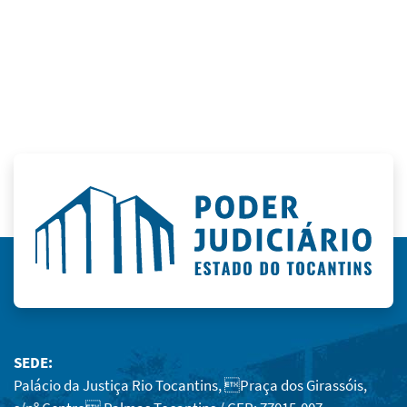
SEDE:
Palácio da Justiça Rio Tocantins, Praça dos Girassóis,