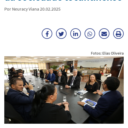
Por Neuracy Viana 20.02.2025
Facebook
Twitter
LinkedIn
WhatsApp
Enviar
Im
por
ma
Fotos: Elias Oliveira
E-
mail