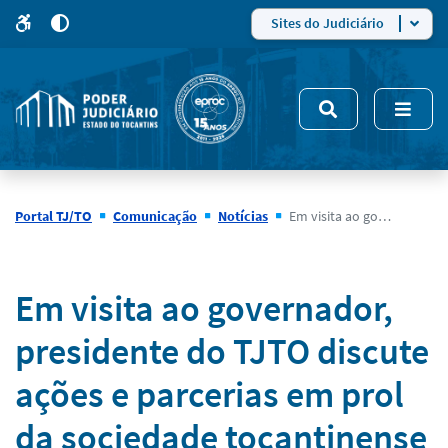
para
para
do
4
Mudar
Sites do Judiciário
para
site
o
modo
nsivo
de
5
alto
contraste
Portal TJ/TO
Comunicação
Notícias
Em visita ao governador, presidente do TJTO discute ações e parcerias em prol da sociedade tocantinense
Notícias
Em visita ao governador,
presidente do TJTO discute
ações e parcerias em prol
da sociedade tocantinense