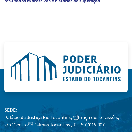
resultados expressivos e histórias de superação
SEDE:
Palácio da Justiça Rio Tocantins, Praça dos Girassóis,
s/nº Centro Palmas Tocantins / CEP: 77015-007