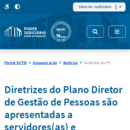
para
para
do
4
Mudar
Sites do Judiciário
para
site
o
modo
nsivo
de
5
alto
contraste
Portal TJ/TO
Comunicação
Notícias
Diretrizes do Plano Diretor de Gestão de Pessoas são apresentadas a servidores(as) e estagiários(as) e submetidas ao Comitê de Governança
Notícias
Diretrizes do Plano Diretor
de Gestão de Pessoas são
apresentadas a
servidores(as) e