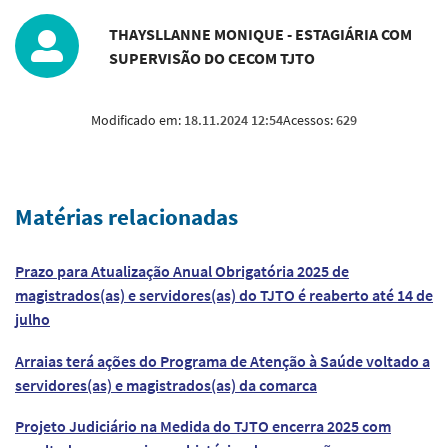
THAYSLLANNE MONIQUE - ESTAGIÁRIA COM
SUPERVISÃO DO CECOM TJTO
Modificado em:
18.11.2024 12:54
Acessos:
629
Matérias relacionadas
Prazo para Atualização Anual Obrigatória 2025 de
magistrados(as) e servidores(as) do TJTO é reaberto até 14 de
julho
Arraias terá ações do Programa de Atenção à Saúde voltado a
servidores(as) e magistrados(as) da comarca
Projeto Judiciário na Medida do TJTO encerra 2025 com