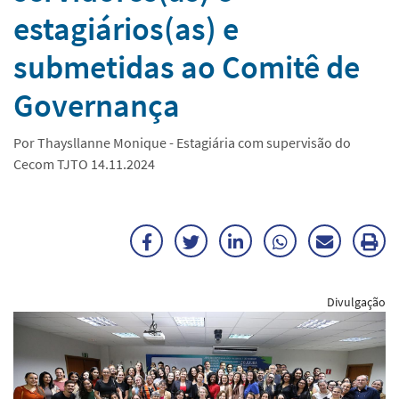
estagiários(as) e
submetidas ao Comitê de
Governança
Por Thaysllanne Monique - Estagiária com supervisão do
Cecom TJTO 14.11.2024
Facebook
Twitter
LinkedIn
WhatsApp
Enviar
Im
por
ma
Divulgação
E-
mail