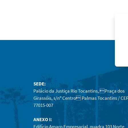
SEDE:
Palácio da Justiça Rio Tocantins, Praça dos
Girassóis, s/nº Centro Palmas Tocantins / CEP
77015-007
ANEXO I:
Edifício Amaro Empresarial, quadra 103 Norte