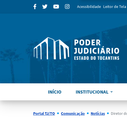
para
Facebook
Twitter
Youtube
Instagram
Acessibilidade
Leitor de Tela
INÍCIO
INSTITUCIONAL
Portal TJ/TO
Comunicação
Notícias
Diretor do Fóru