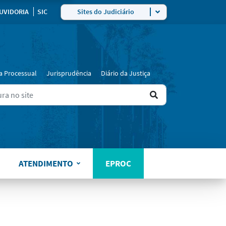
ra
UVIDORIA
SIC
Sites do Judiciário
a Processual
Jurisprudência
Diário da Justiça
Ir
ers for results.
para
o
resultado
ATENDIMENTO
EPROC