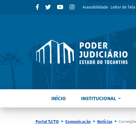
para
Facebook
Twitter
Youtube
Instagram
Acessibilidade
Leitor de Tela
INÍCIO
INSTITUCIONAL
Portal TJ/TO
Comunicação
Notícias
Correições na comar