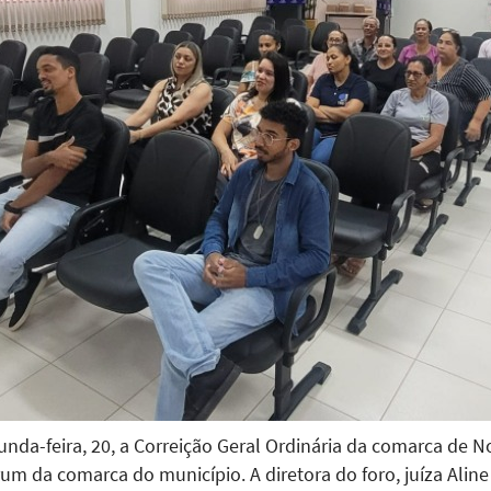
unda-feira, 20, a Correição Geral Ordinária da comarca de N
um da comarca do município. A diretora do foro, juíza Aline