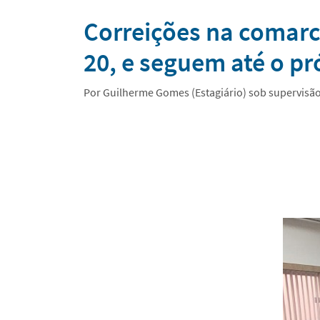
Notícias
Correições na comarc
20, e seguem até o pr
Por Guilherme Gomes (Estagiário) sob supervisã