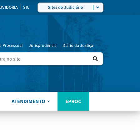
ra
UVIDORIA
SIC
Sites do Judiciário
a Processual
Jurisprudência
Diário da Justiça
Ir
ers for results.
para
o
resultado
ATENDIMENTO
EPROC