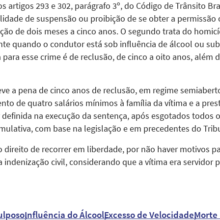
 artigos 293 e 302, parágrafo 3º, do Código de Trânsito Bras
idade de suspensão ou proibição de se obter a permissão ou
ão de dois meses a cinco anos. O segundo trata do homicí
te quando o condutor está sob influência de álcool ou sub
para esse crime é de reclusão, de cinco a oito anos, além 
teve a pena de cinco anos de reclusão, em regime semiabert
ento de quatro salários mínimos à família da vítima e a pres
 definida na execução da sentença, após esgotados todos o
lativa, com base na legislação e em precedentes do Tribu
direito de recorrer em liberdade, por não haver motivos par
 indenização civil, considerando que a vítima era servidor p
ulposo
Influência do Álcool
Excesso de Velocidade
Morte 