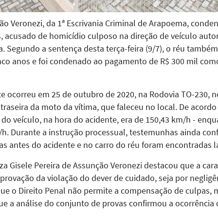
nção Veronezi, da 1ª Escrivania Criminal de Arapoema, conde
, acusado de homicídio culposo na direção de veículo auto
a. Segundo a sentença desta terça-feira (9/7), o réu também
inco anos e foi condenado ao pagamento de R$ 300 mil como 
e ocorreu em 25 de outubro de 2020, na Rodovia TO-230, no
raseira da moto da vítima, que faleceu no local. De acordo 
do veículo, na hora do acidente, era de 150,43 km/h - enq
m/h. Durante a instrução processual, testemunhas ainda c
as antes do acidente e no carro do réu foram encontradas la
íza Gisele Pereira de Assunção Veronezi destacou que a car
provação da violação do dever de cuidado, seja por negligê
 que o Direito Penal não permite a compensação de culpas
que a análise do conjunto de provas confirmou a ocorrência