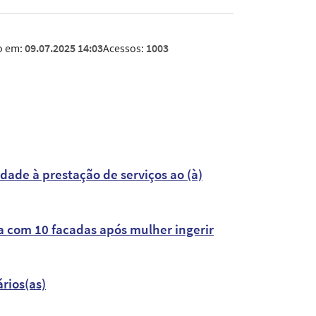
o em:
09.07.2025 14:03
Acessos:
1003
ade à prestação de serviços ao (à)
a com 10 facadas após mulher ingerir
rios(as)