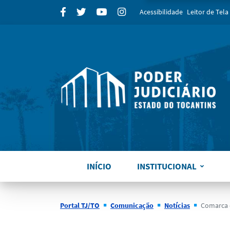
para
Facebook
Twitter
Youtube
Instagram
Acessibilidade
Leitor de Tela
INÍCIO
INSTITUCIONAL
Portal TJ/TO
Comunicação
Notícias
Comarca de Ara