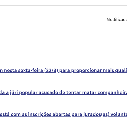
Modificad
esta sexta-feira (22/3) para proporcionar mais qualid
da a júri popular acusado de tentar matar companheir
stá com as inscrições abertas para jurados(as) voluntá