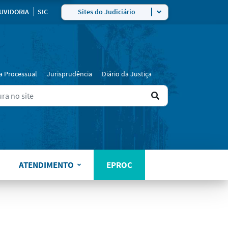
ra
UVIDORIA
SIC
Sites do Judiciário
a Processual
Jurisprudência
Diário da Justiça
Ir
ers for results.
para
o
resultado
ATENDIMENTO
EPROC